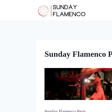
Aller
au
contenu
Sunday Flamenco P
Sunday Flamenco Paris