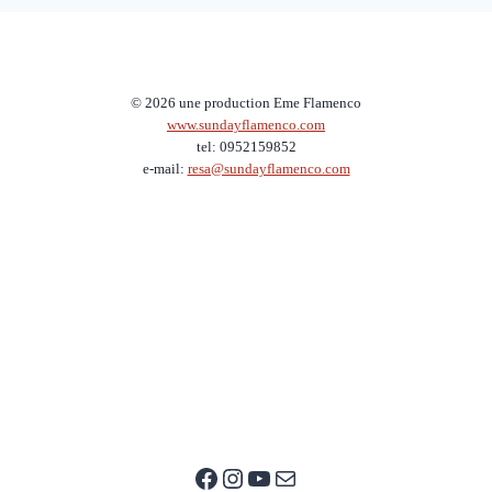
© 2026 une production Eme Flamenco
www.sundayflamenco.com
tel: 0952159852
e-mail:
resa@sundayflamenco.com
Facebook
Instagram
YouTube
E-mail